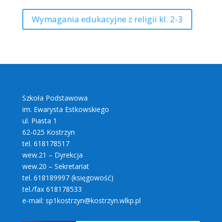
Wymagania edukacyjne z religii kl. 2-3
Szkoła Podstawowa
im. Ewarysta Estkowskiego
ul. Piasta 1
62-025 Kostrzyn
tel. 618178517
wew.21 – Dyrekcja
wew.20 – Sekretariat
tel. 618189997 (księgowość)
tel./fax 618178533
e-mail: sp1kostrzyn@kostrzyn.wlkp.pl