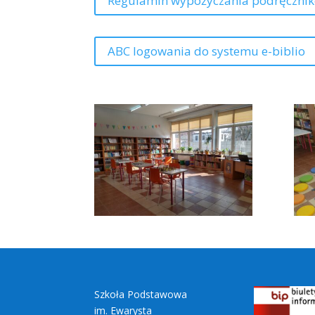
Regulamin wypożyczania podręczni
ABC logowania do systemu e-biblio
Szkoła Podstawowa
im. Ewarysta