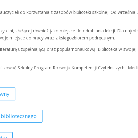
auczycieli do korzystania z zasobów biblioteki szkolnej. Od września
ytelni, służącej również jako miejsce do odrabiania lekcji. Dla najm
 swoje miejsce do pracy wraz z księgozbiorem podręcznym.
 literaturę uzupełniającą oraz popularnonaukową. Biblioteka w swojej 
ealizować Szkolny Program Rozwoju Kompetencji Czytelniczych i Medi
ówny
 bibliotecznego