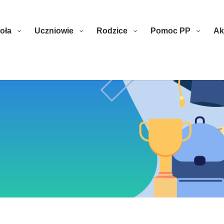
oła
Uczniowie
Rodzice
Pomoc PP
Ak