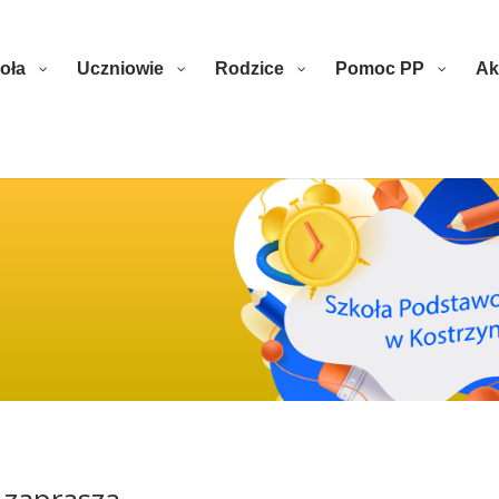
oła
Uczniowie
Rodzice
Pomoc PP
Ak
 zaprasza