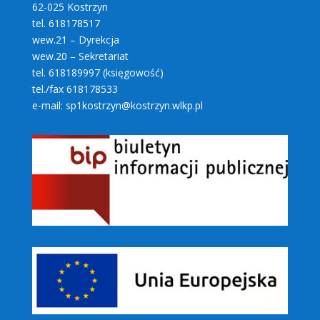
62-025 Kostrzyn
tel. 618178517
wew.21 – Dyrekcja
wew.20 – Sekretariat
tel. 618189997 (księgowość)
tel./fax 618178533
e-mail: sp1kostrzyn@kostrzyn.wlkp.pl