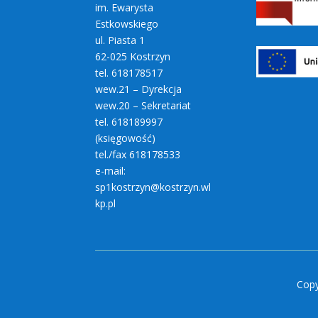
im. Ewarysta
Estkowskiego
ul. Piasta 1
62-025 Kostrzyn
tel. 618178517
wew.21 – Dyrekcja
wew.20 – Sekretariat
tel. 618189997
(księgowość)
tel./fax 618178533
e-mail:
sp1kostrzyn@kostrzyn.wl
kp.pl
Copy