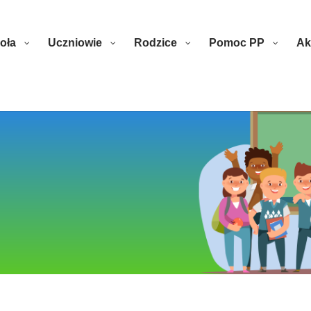
oła
Uczniowie
Rodzice
Pomoc PP
Ak