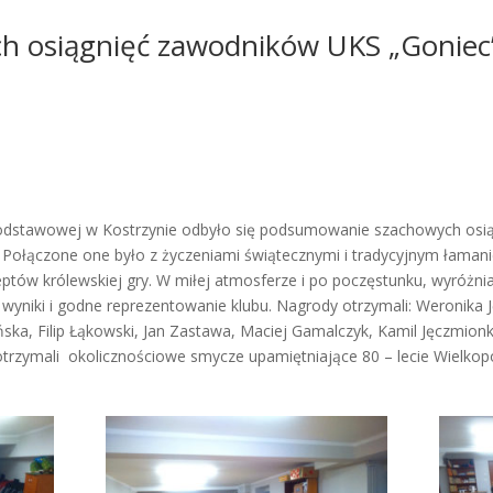
 osiągnięć zawodników UKS „Goniec”
 Podstawowej w Kostrzynie odbyło się podsumowanie szachowych os
 Połączone one było z życzeniami świątecznymi i tradycyjnym łaman
tów królewskiej gry. W miłej atmosferze i po poczęstunku, wyróżniaj
za wyniki i godne reprezentowanie klubu. Nagrody otrzymali: Weronik
ńska, Filip Łąkowski, Jan Zastawa, Maciej Gamalczyk, Kamil Jęczmionk
otrzymali okolicznościowe smycze upamiętniające 80 – lecie Wielko