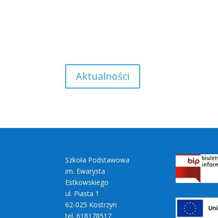
Aktualności
Szkoła Podstawowa
im. Ewarysta
Estkowskiego
ul. Piasta 1
62-025 Kostrzyn
tel. 618178517