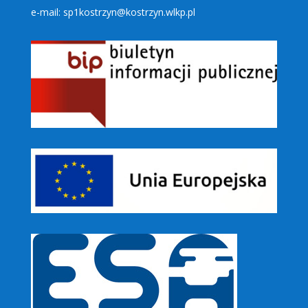
e-mail: sp1kostrzyn@kostrzyn.wlkp.pl