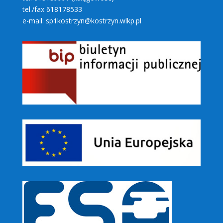
tel./fax 618178533
e-mail: sp1kostrzyn@kostrzyn.wlkp.pl