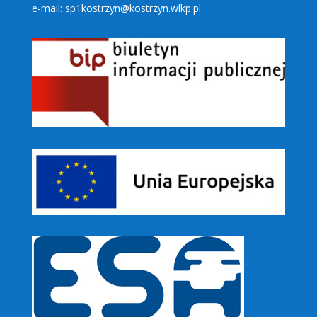
e-mail: sp1kostrzyn@kostrzyn.wlkp.pl